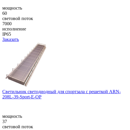
мощность
60
световой поток
7000
исполнение
IP65
Заказать
Светильник светодиодный для спортзала с решеткой ARN-
208L-39-Sport-E-OP
мощность
37
световой поток