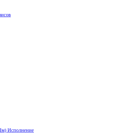
фисов
(Лм)
Исполнение