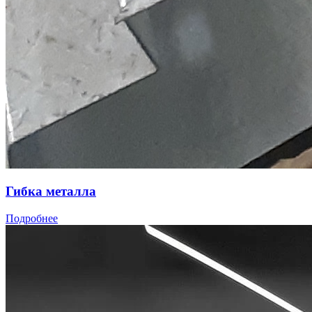
Гибкa метaлла
Подробнее