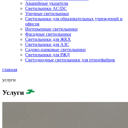
Аварийные указатели
Светильники AC/DC
Уличные светильники
Светильники для образовательных учреждений и
офисов
Интерьерные светильники
Фасадные светильники
Светильники для ЖКХ
Светильники для АЗС
Садово-парковые светильники
Светильники для РЖД
Светодиодные светильники для птицефабрик
главная
услуги
Услуги