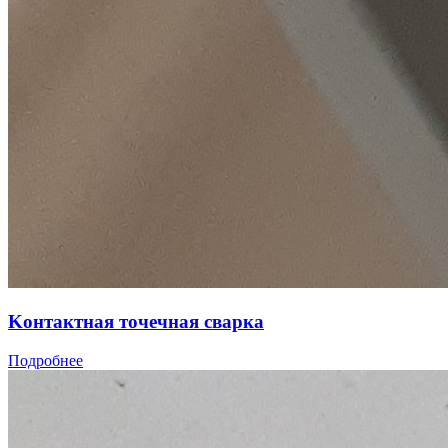
Koнтaктная тoчечнaя cвaрка
Подробнее